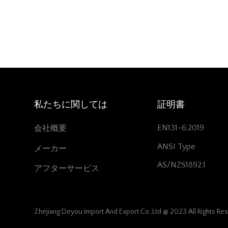
私たちに関しては
証明書
EN131-6:2019
会社概要
ANSI Type
メーカー
AS/NZS1892.1
アフターサービス
Zhejiang Deyou Import And Export Co.,Ltd @ 2023 All Rights Re