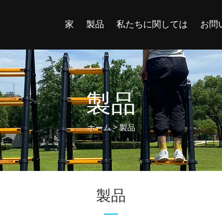
家
製品
私たちに関しては
お問
製品
>
ホーム
製品
製品