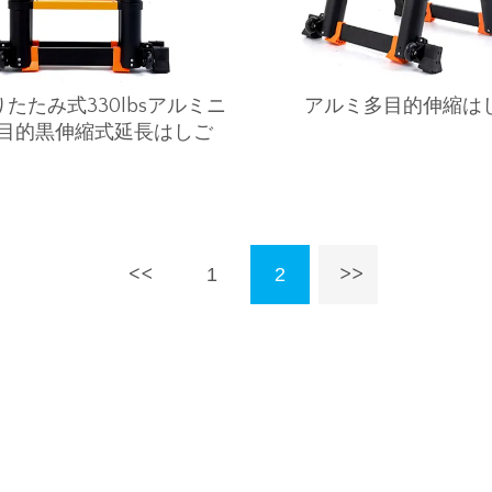
t折りたたみ式330lbsアルミニ
アルミ多目的伸縮は
目的黒伸縮式延長はしご
1
2