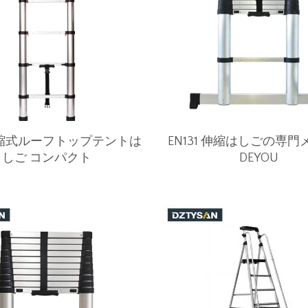
 伸縮式ルーフトップテントは
EN131 伸縮はしごの専
しご コンパクト
DEYOU