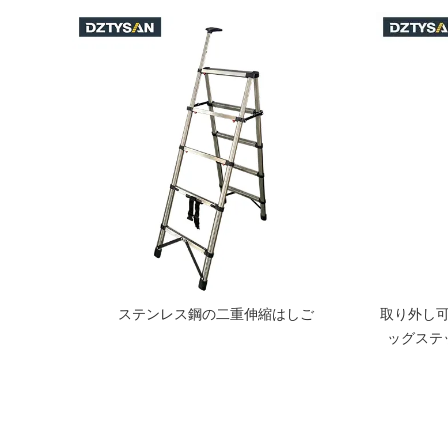
ご
ステンレス鋼の二重伸縮はしご
取り外し
ッグステ