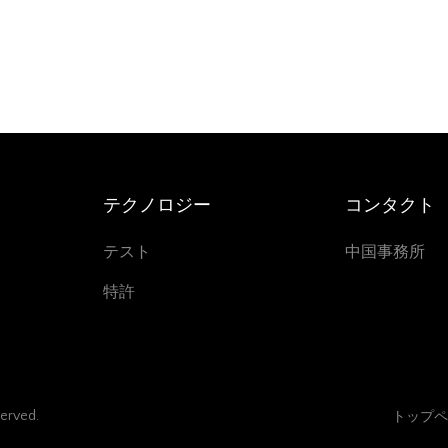
テクノロジー
コンタクト
テスト
中国事務所
特許
served.
トップペ