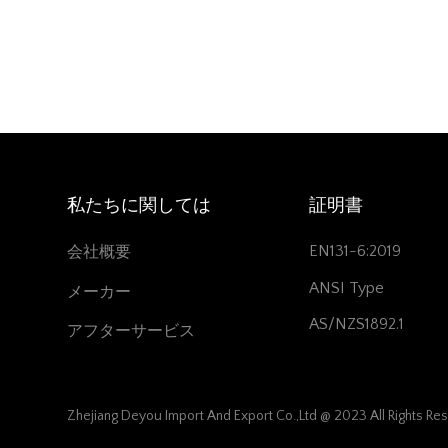
私たちに関しては
証明書
EN131-6:2019
会社概要
ANSI Type
メーカー
AS/NZS1892.1
アフターサービス
Zhejiang Deyou Import And Export Co.,Ltd @ 2023 All Rights Re