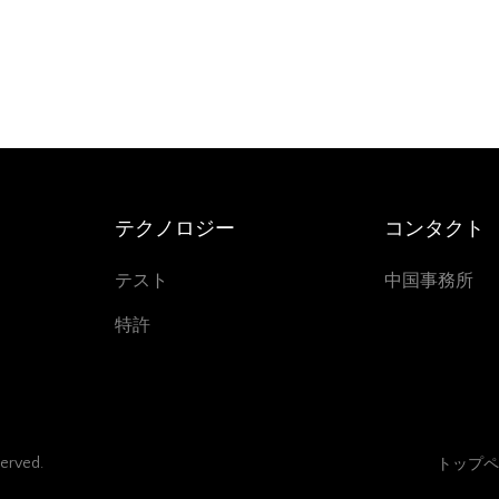
テクノロジー
コンタクト
テスト
中国事務所
特許
served.
トップペ