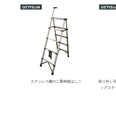
ご
ステンレス鋼の二重伸縮はしご
取り外し
ッグステ