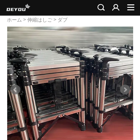
>
>
ホーム
伸縮はしご
ダブ
ルテレスコピックラダー