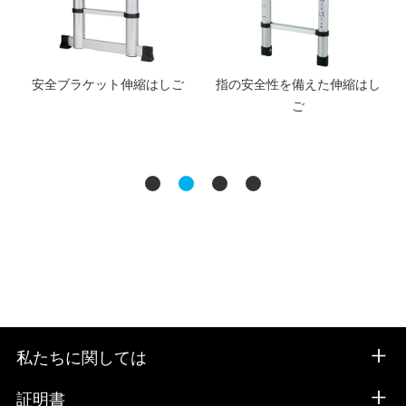
設
安全ブラケット伸縮はしご
指の安全性を備えた伸縮はし
ご
私たちに関しては
証明書